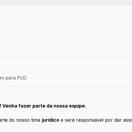
Efetivo
ém para PcD
para PcD
! Venha fazer parte da nossa equipe.
arte do nosso time
jurídico
e será responsável por dar assi