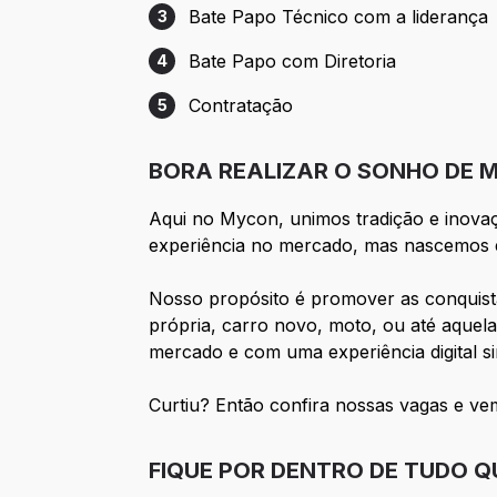
Bate Papo Técnico com a liderança
3
Etapa 3: Bate Papo Técnico com a lidera
Bate Papo com Diretoria
4
Etapa 4: Bate Papo com Diretoria
Contratação
5
Etapa 5: Contratação
BORA REALIZAR O SONHO DE MILH
Aqui no Mycon, unimos tradição e inovaç
experiência no mercado, mas nascemos e
Nosso propósito é promover as conquista
própria, carro novo, moto, ou até aque
mercado e com uma experiência digital sim
Curtiu? Então confira nossas vagas e vem
FIQUE POR DENTRO DE TUDO 