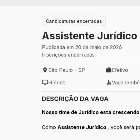
Candidaturas encerradas
Assistente Jurídico
Publicada em 20 de maio de 2026
Inscrições encerradas
São Paulo - SP
Efetivo
Local de trabalho: São Paulo - SP
Tipo de vaga: 
Híbrido
Vaga tamb
Modelo de trabalho: Híbrido
Vaga também 
DESCRIÇÃO DA VAGA
Nosso time de Jurídico está crescendo
Como
Assistente Jurídico
, você será p