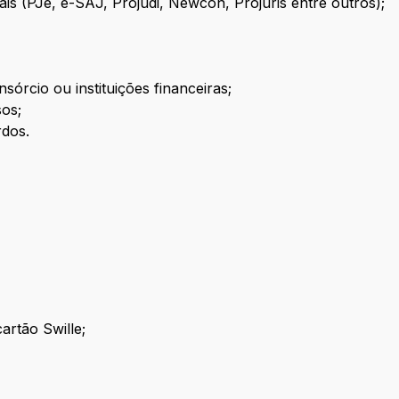
is (PJe, e-SAJ, Projudi, Newcon, Projuris entre outros);
sórcio ou instituições financeiras;
sos;
dos.
artão Swille;