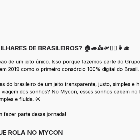
nça
ARES DE BRASILEIROS? 🏠🚙🛵🛫👰‍♀️👩‍🎓
ão de um jeito único. Isso porque fazemos parte do Grup
m 2019 como o primeiro consórcio 100% digital do Brasil.
s do brasileiro de um jeito transparente, justo, simples 
la viagem dos sonhos? No Mycon, esses sonhos cabem no b
ples e fluída. 🤩
 fazer parte dessa jornada!
QUE ROLA NO MYCON