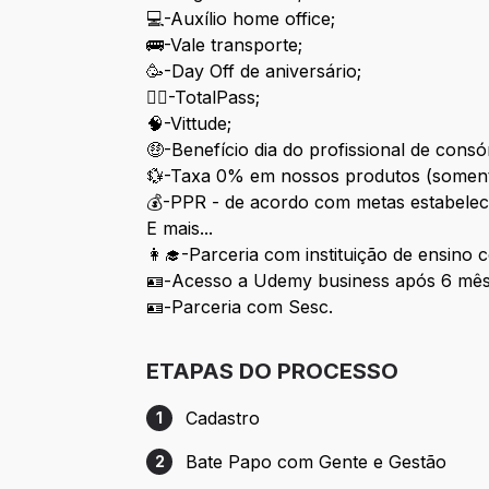
💻-Auxílio home office;
🚌-Vale transporte;
🥳-Day Off de aniversário;
🏋️‍♀️-TotalPass;
🧠-Vittude;
🤑-Benefício dia do profissional de consó
💱-Taxa 0% em nossos produtos (soment
💰-PPR - de acordo com metas estabelec
E mais...
👩‍🎓-Parceria com instituição de ensin
🪪-Acesso a Udemy business após 6 mê
🪪-Parceria com Sesc.
ETAPAS DO PROCESSO
Cadastro
1
Etapa 1: Cadastro
Bate Papo com Gente e Gestão
2
Etapa 2: Bate Papo com Gente e Gestão